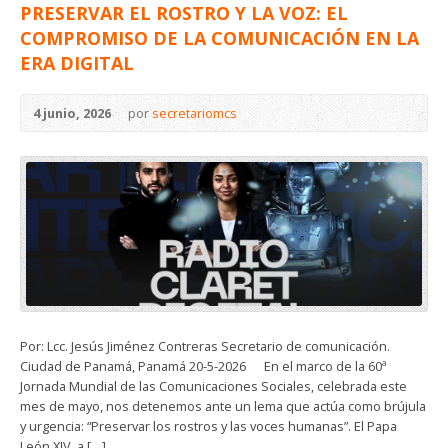
PRESERVAR EL ROSTRO Y LA VOZ: EL
COMPROMISO DE LA COMUNICACIÓN EN LA
ERA DIGITAL
4 junio, 2026
por
secretariomcs
Por: Lcc. Jesús Jiménez Contreras Secretario de comunicación.
Ciudad de Panamá, Panamá 20-5-2026 ​En el marco de la 60ª
Jornada Mundial de las Comunicaciones Sociales, celebrada este
mes de mayo, nos detenemos ante un lema que actúa como brújula
y urgencia: “Preservar los rostros y las voces humanas”. El Papa
León XIV, a […]