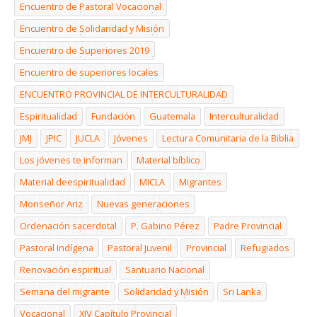
Encuentro de Pastoral Vocacional
Encuentro de Solidaridad y Misión
Encuentro de Superiores 2019
Encuentro de superiores locales
ENCUENTRO PROVINCIAL DE INTERCULTURALIDAD
Espiritualidad
Fundación
Guatemala
Interculturalidad
JMJ
JPIC
JUCLA
Jóvenes
Lectura Comunitaria de la Biblia
Los jóvenes te informan
Material bíblico
Material deespiritualidad
MICLA
Migrantes
Monseñor Ariz
Nuevas generaciones
Ordenación sacerdotal
P. Gabino Pérez
Padre Provincial
Pastoral Indígena
Pastoral Juvenil
Provincial
Refugiados
Renovación espiritual
Santuario Nacional
Semana del migrante
Solidaridad y Misión
Sri Lanka
Vocacional
XIV Capítulo Provincial