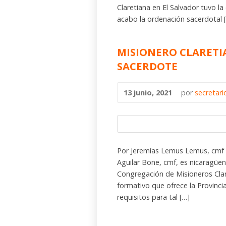
Claretiana en El Salvador tuvo la
acabo la ordenación sacerdotal 
MISIONERO CLARET
SACERDOTE
13 junio, 2021
por
secretar
Por Jeremías Lemus Lemus, cmf 
Aguilar Bone, cmf, es nicaragüen
Congregación de Misioneros Clar
formativo que ofrece la Provinc
requisitos para tal […]