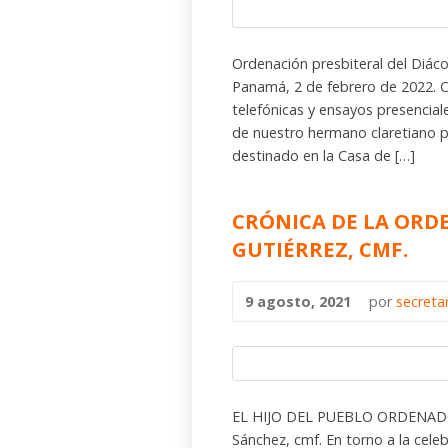
Ordenación presbiteral del Diáco
Panamá, 2 de febrero de 2022. C
telefónicas y ensayos presenciale
de nuestro hermano claretiano 
destinado en la Casa de […]
CRÓNICA DE LA ORD
GUTIÉRREZ, CMF.
9 agosto, 2021
por
secreta
EL HIJO DEL PUEBLO ORDENADO S
Sánchez, cmf. En torno a la cele