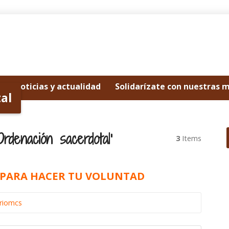
Noticias y actualidad
Solidarízate con nuestras 
al
rdenación sacerdotal’
3
Items
, PARA HACER TU VOLUNTAD
ariomcs