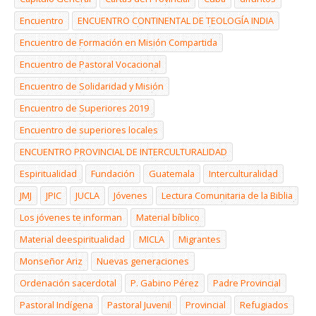
Encuentro
ENCUENTRO CONTINENTAL DE TEOLOGÍA INDIA
Encuentro de Formación en Misión Compartida
Encuentro de Pastoral Vocacional
Encuentro de Solidaridad y Misión
Encuentro de Superiores 2019
Encuentro de superiores locales
ENCUENTRO PROVINCIAL DE INTERCULTURALIDAD
Espiritualidad
Fundación
Guatemala
Interculturalidad
JMJ
JPIC
JUCLA
Jóvenes
Lectura Comunitaria de la Biblia
Los jóvenes te informan
Material bíblico
Material deespiritualidad
MICLA
Migrantes
Monseñor Ariz
Nuevas generaciones
Ordenación sacerdotal
P. Gabino Pérez
Padre Provincial
Pastoral Indígena
Pastoral Juvenil
Provincial
Refugiados