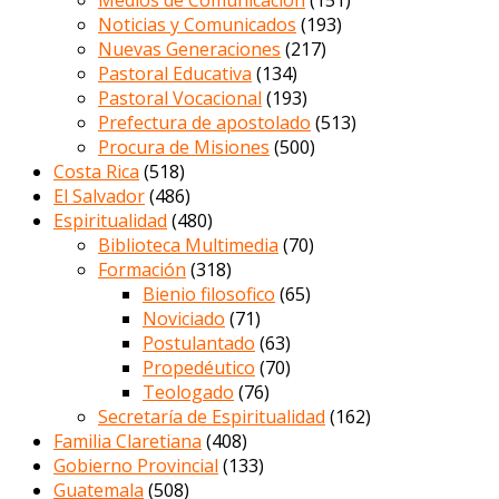
Medios de Comunicación
(151)
Noticias y Comunicados
(193)
Nuevas Generaciones
(217)
Pastoral Educativa
(134)
Pastoral Vocacional
(193)
Prefectura de apostolado
(513)
Procura de Misiones
(500)
Costa Rica
(518)
El Salvador
(486)
Espiritualidad
(480)
Biblioteca Multimedia
(70)
Formación
(318)
Bienio filosofico
(65)
Noviciado
(71)
Postulantado
(63)
Propedéutico
(70)
Teologado
(76)
Secretaría de Espiritualidad
(162)
Familia Claretiana
(408)
Gobierno Provincial
(133)
Guatemala
(508)