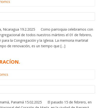
riomcs
gua, Nicaragua 19.2.2025 Como parroquia celebramos con
ngregacional de todos nuestros mártires el 01 de febrero,
para la Congregación y la Iglesia. La memoria martirial
mpo de renovación, es un tiempo que […]
RACÍON.
iomcs
Panamá, Panamá 15.02.2025 El pasado 15 de febrero, en
o Nacional del Corazón de María, en la ciudad de Panamá,