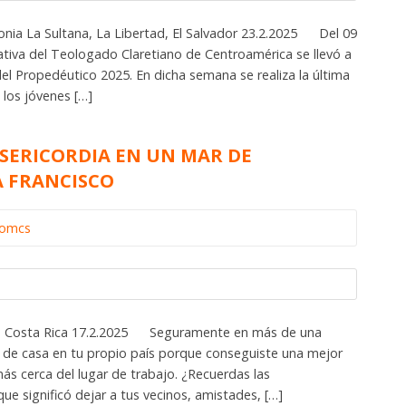
onia La Sultana, La Libertad, El Salvador 23.2.2025 Del 09
ativa del Teologado Claretiano de Centroamérica se llevó a
el Propedéutico 2025. En dicha semana se realiza la última
 los jóvenes […]
ISERICORDIA EN UN MAR DE
A FRANCISCO
iomcs
osé, Costa Rica 17.2.2025 Seguramente en más de una
 de casa en tu propio país porque conseguiste una mejor
ás cerca del lugar de trabajo. ¿Recuerdas las
e significó dejar a tus vecinos, amistades, […]