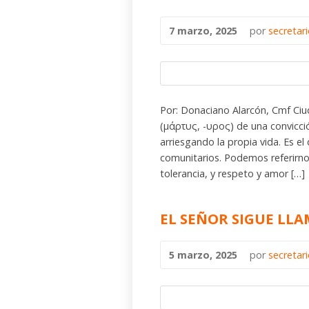
7 marzo, 2025
por
secretar
Por: Donaciano Alarcón, Cmf Ci
(μάρτυς, -υρος) de una convicció
arriesgando la propia vida. Es el
comunitarios. Podemos referirnos
tolerancia, y respeto y amor […]
EL SEÑOR SIGUE LL
5 marzo, 2025
por
secretar