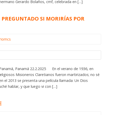
 hermano Gerardo Bolaños, cmf, celebrada en […]
S PREGUNTADO SI MORIRÍAS POR
riomcs
e Panamá, Panamá 22.2.2025 En el verano de 1936, en
ligiosos Misioneros Claretianos fueron martirizados; no sé
en el 2013 se presenta una película llamada: Un Dios
uché hablar, y que luego vi con […]
E