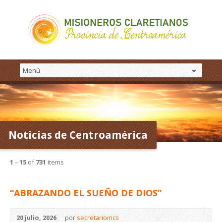
Noticias de Centroamérica
1
–
15
of
731
items
“ABRAZANDO EL SUEÑO DE DIOS”
20 julio, 2026
por
secretariomcs