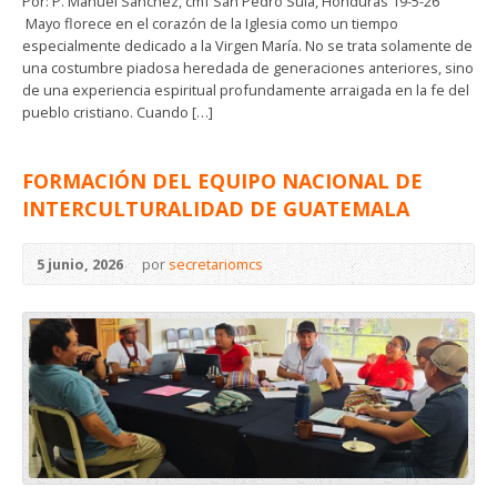
Por: P. Manuel Sánchez, cmf San Pedro Sula, Honduras 19-5-26
Mayo florece en el corazón de la Iglesia como un tiempo
especialmente dedicado a la Virgen María. No se trata solamente de
una costumbre piadosa heredada de generaciones anteriores, sino
de una experiencia espiritual profundamente arraigada en la fe del
pueblo cristiano. Cuando […]
FORMACIÓN DEL EQUIPO NACIONAL DE
INTERCULTURALIDAD DE GUATEMALA
5 junio, 2026
por
secretariomcs