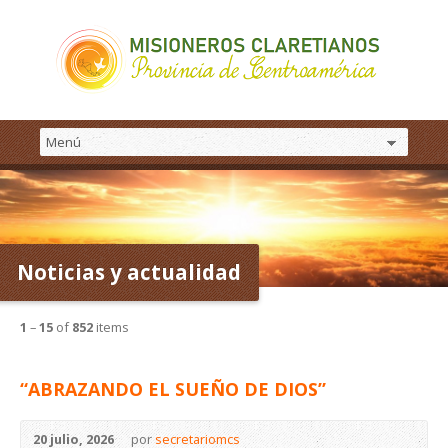
Noticias y actualidad
1
–
15
of
852
items
“ABRAZANDO EL SUEÑO DE DIOS”
20 julio, 2026
por
secretariomcs