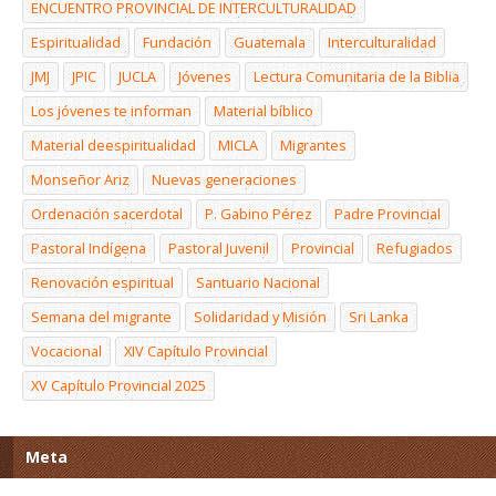
ENCUENTRO PROVINCIAL DE INTERCULTURALIDAD
Espiritualidad
Fundación
Guatemala
Interculturalidad
JMJ
JPIC
JUCLA
Jóvenes
Lectura Comunitaria de la Biblia
Los jóvenes te informan
Material bíblico
Material deespiritualidad
MICLA
Migrantes
Monseñor Ariz
Nuevas generaciones
Ordenación sacerdotal
P. Gabino Pérez
Padre Provincial
Pastoral Indígena
Pastoral Juvenil
Provincial
Refugiados
Renovación espiritual
Santuario Nacional
Semana del migrante
Solidaridad y Misión
Sri Lanka
Vocacional
XIV Capítulo Provincial
XV Capítulo Provincial 2025
Meta