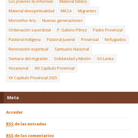
Los jóvenes te informan
Material bíblico
Material deespiritualidad
MICLA
Migrantes
Monseñor Ariz
Nuevas generaciones
Ordenación sacerdotal
P. Gabino Pérez
Padre Provincial
Pastoral Indígena
Pastoral Juvenil
Provincial
Refugiados
Renovación espiritual
Santuario Nacional
Semana del migrante
Solidaridad y Misión
Sri Lanka
Vocacional
XIV Capítulo Provincial
XV Capítulo Provincial 2025
Meta
Acceder
RSS
de las entradas
RSS
de los comentarios