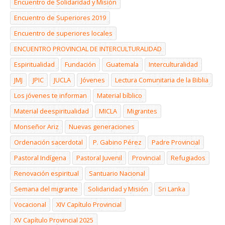
Encuentro de Solidaridad y Misión
Encuentro de Superiores 2019
Encuentro de superiores locales
ENCUENTRO PROVINCIAL DE INTERCULTURALIDAD
Espiritualidad
Fundación
Guatemala
Interculturalidad
JMJ
JPIC
JUCLA
Jóvenes
Lectura Comunitaria de la Biblia
Los jóvenes te informan
Material bíblico
Material deespiritualidad
MICLA
Migrantes
Monseñor Ariz
Nuevas generaciones
Ordenación sacerdotal
P. Gabino Pérez
Padre Provincial
Pastoral Indígena
Pastoral Juvenil
Provincial
Refugiados
Renovación espiritual
Santuario Nacional
Semana del migrante
Solidaridad y Misión
Sri Lanka
Vocacional
XIV Capítulo Provincial
XV Capítulo Provincial 2025