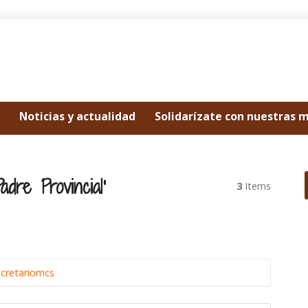
Noticias y actualidad
Solidarízate con nuestras 
dre Provincial’
3
Items
ecretariomcs