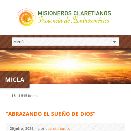
MICLA
1
–
15
of
515
items
“ABRAZANDO EL SUEÑO DE DIOS”
20 julio, 2026
por
secretariomcs