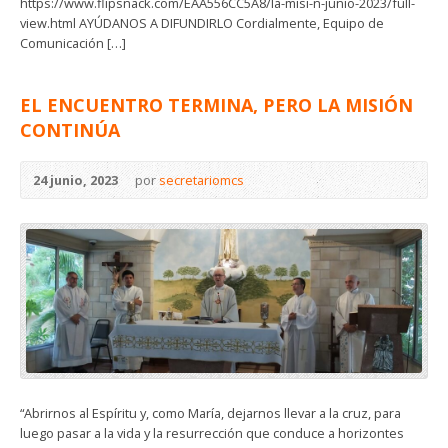
https://www.flipsnack.com/EAA556CC5A8/la-misi-n-junio-2023/full-
view.html AYÚDANOS A DIFUNDIRLO Cordialmente, Equipo de
Comunicación […]
EL ENCUENTRO TERMINA, PERO LA MISIÓN
CONTINÚA
24 junio, 2023
por
secretariomcs
“Abrirnos al Espíritu y, como María, dejarnos llevar a la cruz, para
luego pasar a la vida y la resurrección que conduce a horizontes