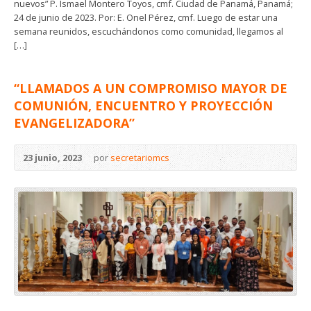
nuevos” P. Ismael Montero Toyos, cmf. Ciudad de Panamá, Panamá;
24 de junio de 2023. Por: E. Onel Pérez, cmf. Luego de estar una
semana reunidos, escuchándonos como comunidad, llegamos al
[…]
“LLAMADOS A UN COMPROMISO MAYOR DE
COMUNIÓN, ENCUENTRO Y PROYECCIÓN
EVANGELIZADORA”
23 junio, 2023
por
secretariomcs