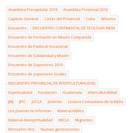
Asamblea Precapitular 2019
Asamblea Provincial 2016
Capítulo General
Cartas del Provincial
Cuba
difuntos
Encuentro
ENCUENTRO CONTINENTAL DE TEOLOGÍA INDIA
Encuentro de Formación en Misión Compartida
Encuentro de Pastoral Vocacional
Encuentro de Solidaridad y Misión
Encuentro de Superiores 2019
Encuentro de superiores locales
ENCUENTRO PROVINCIAL DE INTERCULTURALIDAD
Espiritualidad
Fundación
Guatemala
Interculturalidad
JMJ
JPIC
JUCLA
Jóvenes
Lectura Comunitaria de la Biblia
Los jóvenes te informan
Material bíblico
Material deespiritualidad
MICLA
Migrantes
Monseñor Ariz
Nuevas generaciones