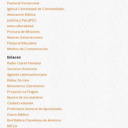
Pastoral Vocacional
Iglesia Comunidad de Comunidades
Animación Bíblica
Justicia y Paz (JPIC)
Interculturalidad
Procura de Misiones
Nuevas Generaciones
Pastoral Educativa
Medios de Comunicación
Enlaces
Radio Claret Panamá
Servicios Koinonía
Agenda Latinoamericana
Biblia On Line
Misioneros Claretianos
Proyecto La Fragua
Museo de los mártires
Ciudad redonda
Prefectura General de Apostolado
Diario Bíblico
Red Bíblica Claretiana de América
MICLA