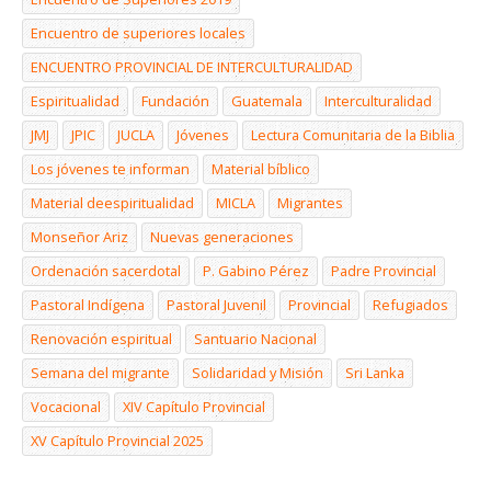
Encuentro de superiores locales
ENCUENTRO PROVINCIAL DE INTERCULTURALIDAD
Espiritualidad
Fundación
Guatemala
Interculturalidad
JMJ
JPIC
JUCLA
Jóvenes
Lectura Comunitaria de la Biblia
Los jóvenes te informan
Material bíblico
Material deespiritualidad
MICLA
Migrantes
Monseñor Ariz
Nuevas generaciones
Ordenación sacerdotal
P. Gabino Pérez
Padre Provincial
Pastoral Indígena
Pastoral Juvenil
Provincial
Refugiados
Renovación espiritual
Santuario Nacional
Semana del migrante
Solidaridad y Misión
Sri Lanka
Vocacional
XIV Capítulo Provincial
XV Capítulo Provincial 2025