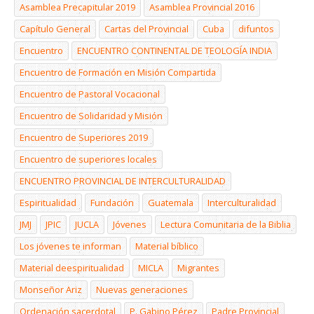
Asamblea Precapitular 2019
Asamblea Provincial 2016
Capítulo General
Cartas del Provincial
Cuba
difuntos
Encuentro
ENCUENTRO CONTINENTAL DE TEOLOGÍA INDIA
Encuentro de Formación en Misión Compartida
Encuentro de Pastoral Vocacional
Encuentro de Solidaridad y Misión
Encuentro de Superiores 2019
Encuentro de superiores locales
ENCUENTRO PROVINCIAL DE INTERCULTURALIDAD
Espiritualidad
Fundación
Guatemala
Interculturalidad
JMJ
JPIC
JUCLA
Jóvenes
Lectura Comunitaria de la Biblia
Los jóvenes te informan
Material bíblico
Material deespiritualidad
MICLA
Migrantes
Monseñor Ariz
Nuevas generaciones
Ordenación sacerdotal
P. Gabino Pérez
Padre Provincial