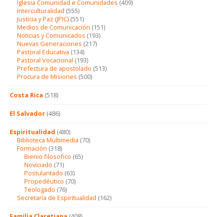
Iglesia Comunidad e Comunidades
(409)
Interculturalidad
(555)
Justicia y Paz (JPIC)
(551)
Medios de Comunicación
(151)
Noticias y Comunicados
(193)
Nuevas Generaciones
(217)
Pastoral Educativa
(134)
Pastoral Vocacional
(193)
Prefectura de apostolado
(513)
Procura de Misiones
(500)
Costa Rica
(518)
El Salvador
(486)
Espiritualidad
(480)
Biblioteca Multimedia
(70)
Formación
(318)
Bienio filosofico
(65)
Noviciado
(71)
Postulantado
(63)
Propedéutico
(70)
Teologado
(76)
Secretaría de Espiritualidad
(162)
Familia Claretiana
(408)