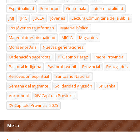
Espiritualidad
Fundación
Guatemala
Interculturalidad
JMJ
JPIC
JUCLA
Jóvenes
Lectura Comunitaria de la Biblia
Los jóvenes te informan
Material bíblico
Material deespiritualidad
MICLA
Migrantes
Monseñor Ariz
Nuevas generaciones
Ordenación sacerdotal
P. Gabino Pérez
Padre Provincial
Pastoral Indígena
Pastoral Juvenil
Provincial
Refugiados
Renovación espiritual
Santuario Nacional
Semana del migrante
Solidaridad y Misión
Sri Lanka
Vocacional
XIV Capítulo Provincial
XV Capítulo Provincial 2025
Meta