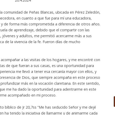
20.4.2024
la comunidad de Peñas Blancas, ubicada en Pérez Zeledón,
quecedora, en cuanto a que fue para mí una educadora,
ta y de forma más comprometida a diferencia de otros años.
uela de aprendizaje, debido que el compartir con las
, jóvenes y adultos, me permitió acercarme más a sus
ca de la vivencia de la fe. Fueron días de mucho
acompañar a las visitas de los hogares, y me encontré con
as de que fueran a sus casas, es una oportunidad para
periencia me llevó a tener esa cercanía mayor con ellos, y
presencia de Dios, que siempre acompaña en este proceso
 profundizar más en la vocación claretiana. En este sentido,
que me ha dado la oportunidad para adentrarme en este
tirme acompañado en mi proceso.
to bíblico de Jr 20,7ss “Me has seducido Señor y me dejé
ien ha tenido la iniciativa de llamarme y de animarme cada