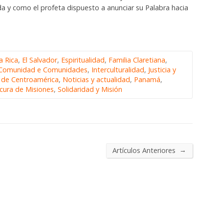
da y como el profeta dispuesto a anunciar su Palabra hacia
a Rica
,
El Salvador
,
Espiritualidad
,
Familia Claretiana
,
a Comunidad e Comunidades
,
Interculturalidad
,
Justicia y
s de Centroamérica
,
Noticias y actualidad
,
Panamá
,
cura de Misiones
,
Solidaridad y Misión
→
Artículos Anteriores