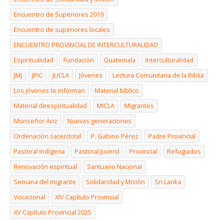
Encuentro de Superiores 2019
Encuentro de superiores locales
ENCUENTRO PROVINCIAL DE INTERCULTURALIDAD
Espiritualidad
Fundación
Guatemala
Interculturalidad
JMJ
JPIC
JUCLA
Jóvenes
Lectura Comunitaria de la Biblia
Los jóvenes te informan
Material bíblico
Material deespiritualidad
MICLA
Migrantes
Monseñor Ariz
Nuevas generaciones
Ordenación sacerdotal
P. Gabino Pérez
Padre Provincial
Pastoral Indígena
Pastoral Juvenil
Provincial
Refugiados
Renovación espiritual
Santuario Nacional
Semana del migrante
Solidaridad y Misión
Sri Lanka
Vocacional
XIV Capítulo Provincial
XV Capítulo Provincial 2025