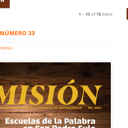
1
–
15
of
70
items
, NÚMERO 33
ariomcs