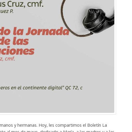
manos y hermanas. Hoy, les compartimos el Boletín La
te al mes de mayo, dedicado a María, a las madres y a las