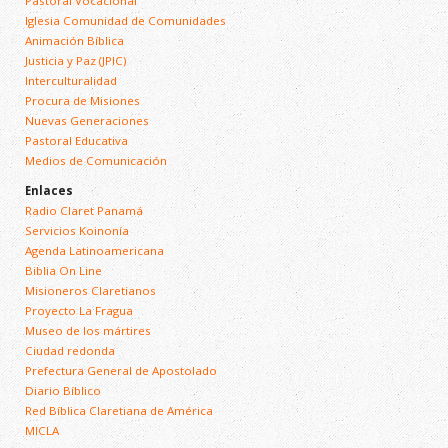
Pastoral Vocacional
Iglesia Comunidad de Comunidades
Animación Bíblica
Justicia y Paz (JPIC)
Interculturalidad
Procura de Misiones
Nuevas Generaciones
Pastoral Educativa
Medios de Comunicación
Enlaces
Radio Claret Panamá
Servicios Koinonía
Agenda Latinoamericana
Biblia On Line
Misioneros Claretianos
Proyecto La Fragua
Museo de los mártires
Ciudad redonda
Prefectura General de Apostolado
Diario Bíblico
Red Bíblica Claretiana de América
MICLA