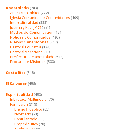
Apostolado
(743)
Animacion Biblica
(222)
Iglesia Comunidad e Comunidades
(409)
Interculturalidad
(555)
Justicia y Paz (JPIC)
(551)
Medios de Comunicación
(151)
Noticias y Comunicados
(193)
Nuevas Generaciones
(217)
Pastoral Educativa
(134)
Pastoral Vocacional
(193)
Prefectura de apostolado
(513)
Procura de Misiones
(500)
Costa Rica
(518)
El Salvador
(486)
Espiritualidad
(480)
Biblioteca Multimedia
(70)
Formación
(318)
Bienio filosofico
(65)
Noviciado
(71)
Postulantado
(63)
Propedéutico
(70)
Teologado
(76)