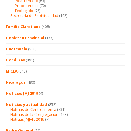
Postulantado
(63)
Propedéutico
(70)
Teologado
(76)
Secretaría de Espiritualidad
(162)
Familia Claretiana
(408)
Gobierno Provincial
(133)
Guatemala
(508)
Honduras
(491)
MICLA
(515)
Nicaragua
(490)
Noticias JMJ 2019
(4)
Noticias y actualidad
(852)
Noticias de Centroamérica
(731)
Noticias de la Congregación
(123)
Noticias JMJ+fc 2019
(7)
Padre General
(21)