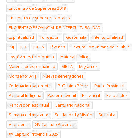
Encuentro de Superiores 2019
Encuentro de superiores locales
ENCUENTRO PROVINCIAL DE INTERCULTURALIDAD
Espiritualidad
Fundación
Guatemala
Interculturalidad
JMJ
JPIC
JUCLA
Jóvenes
Lectura Comunitaria de la Biblia
Los jóvenes te informan
Material bíblico
Material deespiritualidad
MICLA
Migrantes
Monseñor Ariz
Nuevas generaciones
Ordenación sacerdotal
P. Gabino Pérez
Padre Provincial
Pastoral Indígena
Pastoral Juvenil
Provincial
Refugiados
Renovación espiritual
Santuario Nacional
Semana del migrante
Solidaridad y Misión
Sri Lanka
Vocacional
XIV Capítulo Provincial
XV Capítulo Provincial 2025