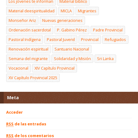
Los jóvenes te informan
Material bíblico
Material deespiritualidad
MICLA
Migrantes
Monseñor Ariz
Nuevas generaciones
Ordenación sacerdotal
P. Gabino Pérez
Padre Provincial
Pastoral Indígena
Pastoral Juvenil
Provincial
Refugiados
Renovación espiritual
Santuario Nacional
Semana del migrante
Solidaridad y Misión
Sri Lanka
Vocacional
XIV Capítulo Provincial
XV Capítulo Provincial 2025
Meta
Acceder
RSS
de las entradas
RSS
de los comentarios