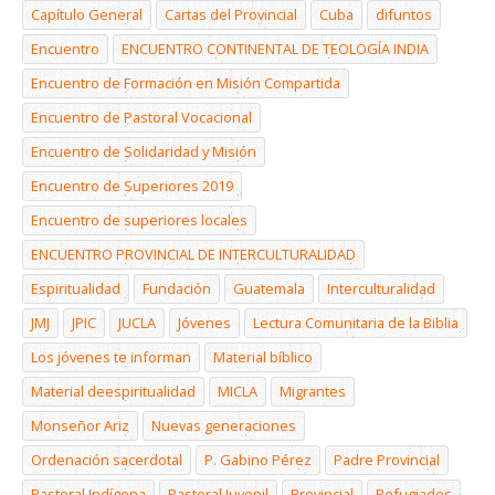
Capítulo General
Cartas del Provincial
Cuba
difuntos
Encuentro
ENCUENTRO CONTINENTAL DE TEOLOGÍA INDIA
Encuentro de Formación en Misión Compartida
Encuentro de Pastoral Vocacional
Encuentro de Solidaridad y Misión
Encuentro de Superiores 2019
Encuentro de superiores locales
ENCUENTRO PROVINCIAL DE INTERCULTURALIDAD
Espiritualidad
Fundación
Guatemala
Interculturalidad
JMJ
JPIC
JUCLA
Jóvenes
Lectura Comunitaria de la Biblia
Los jóvenes te informan
Material bíblico
Material deespiritualidad
MICLA
Migrantes
Monseñor Ariz
Nuevas generaciones
Ordenación sacerdotal
P. Gabino Pérez
Padre Provincial
Pastoral Indígena
Pastoral Juvenil
Provincial
Refugiados