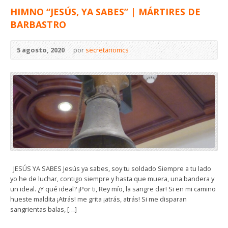
HIMNO “JESÚS, YA SABES” | MÁRTIRES DE
BARBASTRO
5 agosto, 2020
por
secretariomcs
JESÚS YA SABES Jesús ya sabes, soy tu soldado Siempre a tu lado
yo he de luchar, contigo siempre y hasta que muera, una bandera y
un ideal. ¿Y qué ideal? ¡Por ti, Rey mío, la sangre dar! Si en mi camino
hueste maldita ¡Atrás! me grita ¡atrás, atrás! Si me disparan
sangrientas balas, […]