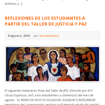
archivos, […]
REFLEXIONES DE LOS ESTUDIANTES A
PARTIR DEL TALLER DE JUSTICIA Y PAZ
9 agosto, 2018
por
secretariomcs
El siguiente material es fruto del Taller de JPIC ofrecido por el P.
César Espinoza, cmf. a los estudiantes a comienzos del mes de
agosto: EL REINO DE DIOS ES IGUALDAD, EQUIDAD E INTEGRIDAD
Hermanos de Congregación, reciban un fraternal saludo de unidad