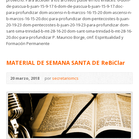
provecho. Para acceder a los archivos pulse en los enlaces: 6-dom-
de-pascua-b-juan-15-9-17 6-dom-de-pascua-b-juan-15-9-17.doc-
para-profundizar dom-ascensi-n-b-marcos-16-15-20 dom-ascensi-n-
b-marcos-16-15-20.doc-para-profundizar dom-pentecostes-b-juan-
20-19-23 dom-pentecostes-b-juan-20-19-23-para-profundizar dom-
sant-sima-trinidad-b-mt-28-16-20 dom-sant-sima-trinidad-b-mt-28-16-
20.doc-para-profundizar P. Mauricio Borge, cmf. Espiritualidad y
Formación Permanente
MATERIAL DE SEMANA SANTA DE ReBiClar
20 marzo, 2018
por
secretariomcs