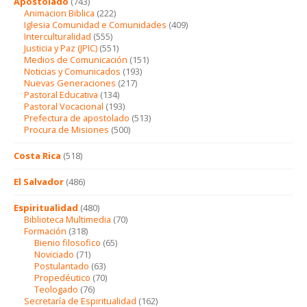
Apostolado
(743)
Animacion Biblica
(222)
Iglesia Comunidad e Comunidades
(409)
Interculturalidad
(555)
Justicia y Paz (JPIC)
(551)
Medios de Comunicación
(151)
Noticias y Comunicados
(193)
Nuevas Generaciones
(217)
Pastoral Educativa
(134)
Pastoral Vocacional
(193)
Prefectura de apostolado
(513)
Procura de Misiones
(500)
Costa Rica
(518)
El Salvador
(486)
Espiritualidad
(480)
Biblioteca Multimedia
(70)
Formación
(318)
Bienio filosofico
(65)
Noviciado
(71)
Postulantado
(63)
Propedéutico
(70)
Teologado
(76)
Secretaría de Espiritualidad
(162)