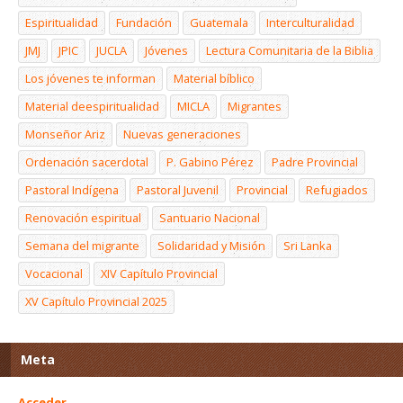
Espiritualidad
Fundación
Guatemala
Interculturalidad
JMJ
JPIC
JUCLA
Jóvenes
Lectura Comunitaria de la Biblia
Los jóvenes te informan
Material bíblico
Material deespiritualidad
MICLA
Migrantes
Monseñor Ariz
Nuevas generaciones
Ordenación sacerdotal
P. Gabino Pérez
Padre Provincial
Pastoral Indígena
Pastoral Juvenil
Provincial
Refugiados
Renovación espiritual
Santuario Nacional
Semana del migrante
Solidaridad y Misión
Sri Lanka
Vocacional
XIV Capítulo Provincial
XV Capítulo Provincial 2025
Meta
Acceder