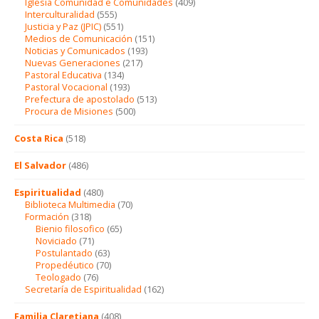
Iglesia Comunidad e Comunidades
(409)
Interculturalidad
(555)
Justicia y Paz (JPIC)
(551)
Medios de Comunicación
(151)
Noticias y Comunicados
(193)
Nuevas Generaciones
(217)
Pastoral Educativa
(134)
Pastoral Vocacional
(193)
Prefectura de apostolado
(513)
Procura de Misiones
(500)
Costa Rica
(518)
El Salvador
(486)
Espiritualidad
(480)
Biblioteca Multimedia
(70)
Formación
(318)
Bienio filosofico
(65)
Noviciado
(71)
Postulantado
(63)
Propedéutico
(70)
Teologado
(76)
Secretaría de Espiritualidad
(162)
Familia Claretiana
(408)