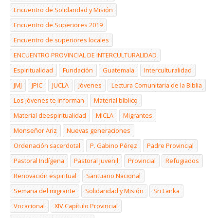
Encuentro de Solidaridad y Misión
Encuentro de Superiores 2019
Encuentro de superiores locales
ENCUENTRO PROVINCIAL DE INTERCULTURALIDAD
Espiritualidad
Fundación
Guatemala
Interculturalidad
JMJ
JPIC
JUCLA
Jóvenes
Lectura Comunitaria de la Biblia
Los jóvenes te informan
Material bíblico
Material deespiritualidad
MICLA
Migrantes
Monseñor Ariz
Nuevas generaciones
Ordenación sacerdotal
P. Gabino Pérez
Padre Provincial
Pastoral Indígena
Pastoral Juvenil
Provincial
Refugiados
Renovación espiritual
Santuario Nacional
Semana del migrante
Solidaridad y Misión
Sri Lanka
Vocacional
XIV Capítulo Provincial