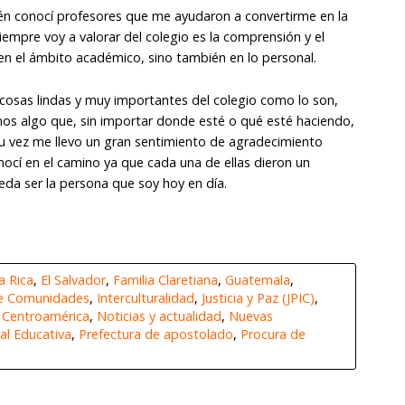
én conocí profesores que me ayudaron a convertirme en la
empre voy a valorar del colegio es la comprensión y el
en el ámbito académico, sino también en lo personal.
 cosas lindas y muy importantes del colegio como lo son,
anos algo que, sin importar donde esté o qué esté haciendo,
su vez me llevo un gran sentimiento de agradecimiento
ocí en el camino ya que cada una de ellas dieron un
eda ser la persona que soy hoy en día.
a Rica
,
El Salvador
,
Familia Claretiana
,
Guatemala
,
 e Comunidades
,
Interculturalidad
,
Justicia y Paz (JPIC)
,
e Centroamérica
,
Noticias y actualidad
,
Nuevas
al Educativa
,
Prefectura de apostolado
,
Procura de