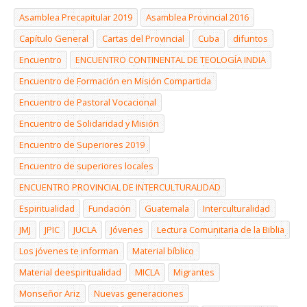
Asamblea Precapitular 2019
Asamblea Provincial 2016
Capítulo General
Cartas del Provincial
Cuba
difuntos
Encuentro
ENCUENTRO CONTINENTAL DE TEOLOGÍA INDIA
Encuentro de Formación en Misión Compartida
Encuentro de Pastoral Vocacional
Encuentro de Solidaridad y Misión
Encuentro de Superiores 2019
Encuentro de superiores locales
ENCUENTRO PROVINCIAL DE INTERCULTURALIDAD
Espiritualidad
Fundación
Guatemala
Interculturalidad
JMJ
JPIC
JUCLA
Jóvenes
Lectura Comunitaria de la Biblia
Los jóvenes te informan
Material bíblico
Material deespiritualidad
MICLA
Migrantes
Monseñor Ariz
Nuevas generaciones