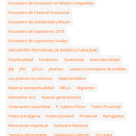
Encuentro de Formación en Misión Compartida
Encuentro de Pastoral Vocacional
Encuentro de Solidaridad y Misión
Encuentro de Superiores 2019
Encuentro de superiores locales
ENCUENTRO PROVINCIAL DE INTERCULTURALIDAD
Espiritualidad
Fundación
Guatemala
Interculturalidad
JMJ
JPIC
JUCLA
Jóvenes
Lectura Comunitaria de la Biblia
Los jóvenes te informan
Material bíblico
Material deespiritualidad
MICLA
Migrantes
Monseñor Ariz
Nuevas generaciones
Ordenación sacerdotal
P. Gabino Pérez
Padre Provincial
Pastoral Indígena
Pastoral Juvenil
Provincial
Refugiados
Renovación espiritual
Santuario Nacional
Semana del migrante
Solidaridad y Misión
Sri Lanka