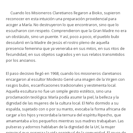
Cuando los Misioneros Claretianos llegaron a Bioko, supieron
reconocer en esta intuición una preparación providencial para
acoger a María. No destruyeron lo que encontraron, sino que lo
escucharon con respeto. Comprendieron que la Gran Madre no era
un obstáculo, sino un puente. Y así, poco a poco, el pueblo bubi
descubrió en la Madre de Jesús el rostro pleno de aquella
presencia femenina que ya veneraba en sus mitos, en sus ritos de
fecundidad, en sus objetos sagrados y en sus relatos transmitidos
por los ancianos.
El paso decisivo llegó en 1968, cuando los misioneros claretianos
encargaron al escultor Modesto Gené una imagen de la Virgen con
rasgos bubis, escarificaciones tradicionales y vestimenta local.
Aquella escultura no fue un simple gesto estético, sino una
proclamación teológica: María podía asumir la piel, la belleza y la
dignidad de las mujeres de la cultura local. El Niño dormido a su
espalda, sujetado con o por su manto, evocaba la forma africana de
cargar a los hijos y recordaba la ternura del espíritu Ripecho, que
amamantaba a los pequeños mientras sus madres trabajaban. Las
pulseras y adornos hablaban de la dignidad de la Urí, la mujer
principal que organiza la vida espiritual de la comunidad. El cruce de