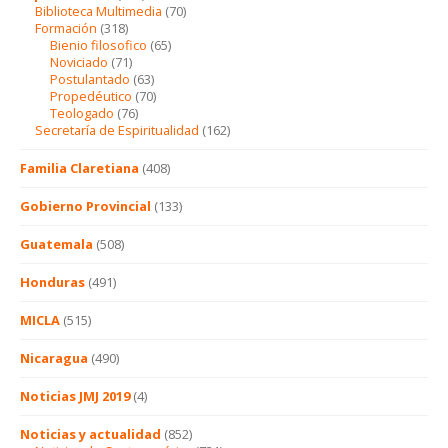
Biblioteca Multimedia
(70)
Formación
(318)
Bienio filosofico
(65)
Noviciado
(71)
Postulantado
(63)
Propedéutico
(70)
Teologado
(76)
Secretaría de Espiritualidad
(162)
Familia Claretiana
(408)
Gobierno Provincial
(133)
Guatemala
(508)
Honduras
(491)
MICLA
(515)
Nicaragua
(490)
Noticias JMJ 2019
(4)
Noticias y actualidad
(852)