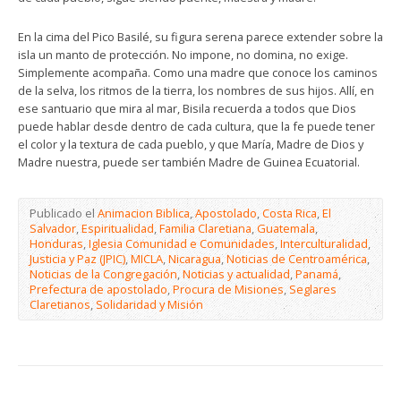
En la cima del Pico Basilé, su figura serena parece extender sobre la
isla un manto de protección. No impone, no domina, no exige.
Simplemente acompaña. Como una madre que conoce los caminos
de la selva, los ritmos de la tierra, los nombres de sus hijos. Allí, en
ese santuario que mira al mar, Bisila recuerda a todos que Dios
puede hablar desde dentro de cada cultura, que la fe puede tener
el color y la textura de cada pueblo, y que María, Madre de Dios y
Madre nuestra, puede ser también Madre de Guinea Ecuatorial.
Publicado el
Animacion Biblica
,
Apostolado
,
Costa Rica
,
El
Salvador
,
Espiritualidad
,
Familia Claretiana
,
Guatemala
,
Honduras
,
Iglesia Comunidad e Comunidades
,
Interculturalidad
,
Justicia y Paz (JPIC)
,
MICLA
,
Nicaragua
,
Noticias de Centroamérica
,
Noticias de la Congregación
,
Noticias y actualidad
,
Panamá
,
Prefectura de apostolado
,
Procura de Misiones
,
Seglares
Claretianos
,
Solidaridad y Misión