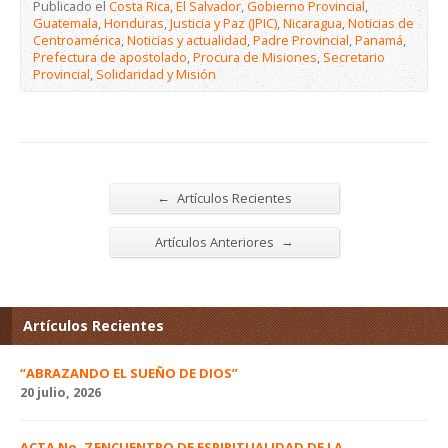
Publicado el
Costa Rica
,
El Salvador
,
Gobierno Provincial
,
Guatemala
,
Honduras
,
Justicia y Paz (JPIC)
,
Nicaragua
,
Noticias de
Centroamérica
,
Noticias y actualidad
,
Padre Provincial
,
Panamá
,
Prefectura de apostolado
,
Procura de Misiones
,
Secretario
Provincial
,
Solidaridad y Misión
←
Artículos Recientes
→
Artículos Anteriores
Artículos Recientes
“ABRAZANDO EL SUEÑO DE DIOS”
20 julio, 2026
ACTA No. 7 ENCUENTRO DE ESPIRITUALIDAD DE LA