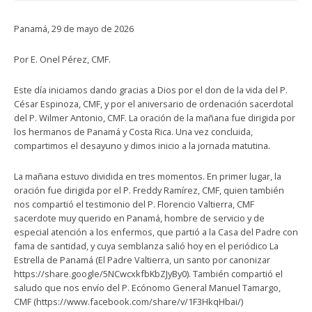
Panamá, 29 de mayo de 2026
Por E. Onel Pérez, CMF.
Este día iniciamos dando gracias a Dios por el don de la vida del P.
César Espinoza, CMF, y por el aniversario de ordenación sacerdotal
del P. Wilmer Antonio, CMF. La oración de la mañana fue dirigida por
los hermanos de Panamá y Costa Rica. Una vez concluida,
compartimos el desayuno y dimos inicio a la jornada matutina.
La mañana estuvo dividida en tres momentos. En primer lugar, la
oración fue dirigida por el P. Freddy Ramírez, CMF, quien también
nos compartió el testimonio del P. Florencio Valtierra, CMF
sacerdote muy querido en Panamá, hombre de servicio y de
especial atención a los enfermos, que partió a la Casa del Padre con
fama de santidad, y cuya semblanza salió hoy en el periódico La
Estrella de Panamá (El Padre Valtierra, un santo por canonizar
https://share.google/5NCwcxkfbKbZJyBy0). También compartió el
saludo que nos envío del P. Ecónomo General Manuel Tamargo,
CMF (https://www.facebook.com/share/v/1F3HkqHbai/)