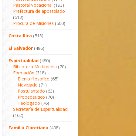
Pastoral Vocacional
(193)
Prefectura de apostolado
(513)
Procura de Misiones
(500)
Costa Rica
(518)
El Salvador
(486)
Espiritualidad
(480)
Biblioteca Multimedia
(70)
Formación
(318)
Bienio filosofico
(65)
Noviciado
(71)
Postulantado
(63)
Propedéutico
(70)
Teologado
(76)
Secretaría de Espiritualidad
(162)
Familia Claretiana
(408)