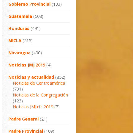
Gobierno Provincial
(133)
Guatemala
(508)
Honduras
(491)
MICLA
(515)
Nicaragua
(490)
Noticias JMJ 2019
(4)
Noticias y actualidad
(852)
Noticias de Centroamérica
(731)
Noticias de la Congregación
(123)
Noticias JMJ+fc 2019
(7)
Padre General
(21)
Padre Provincial
(109)