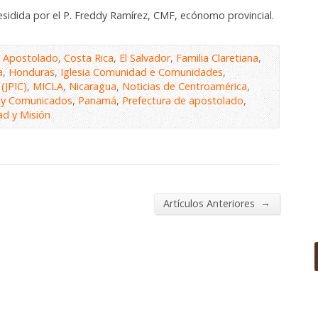
idida por el P. Freddy Ramírez, CMF, ecónomo provincial.
,
Apostolado
,
Costa Rica
,
El Salvador
,
Familia Claretiana
,
a
,
Honduras
,
Iglesia Comunidad e Comunidades
,
 (JPIC)
,
MICLA
,
Nicaragua
,
Noticias de Centroamérica
,
s y Comunicados
,
Panamá
,
Prefectura de apostolado
,
ad y Misión
→
Artículos Anteriores