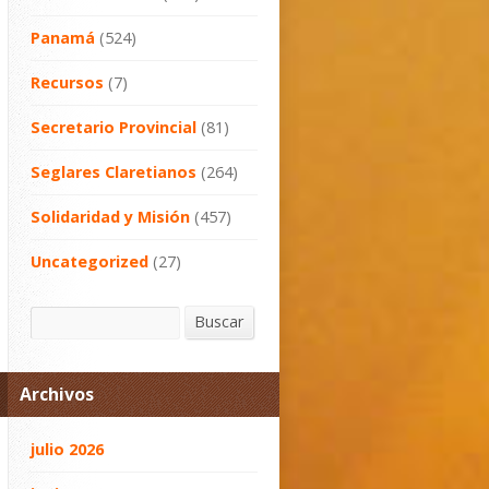
Panamá
(524)
Recursos
(7)
Secretario Provincial
(81)
Seglares Claretianos
(264)
Solidaridad y Misión
(457)
Uncategorized
(27)
Buscar
Buscar
Archivos
julio 2026