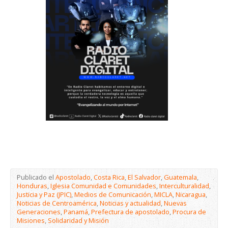
Publicado el
Apostolado
,
Costa Rica
,
El Salvador
,
Guatemala
,
Honduras
,
Iglesia Comunidad e Comunidades
,
Interculturalidad
,
Justicia y Paz (JPIC)
,
Medios de Comunicación
,
MICLA
,
Nicaragua
,
Noticias de Centroamérica
,
Noticias y actualidad
,
Nuevas
Generaciones
,
Panamá
,
Prefectura de apostolado
,
Procura de
Misiones
,
Solidaridad y Misión