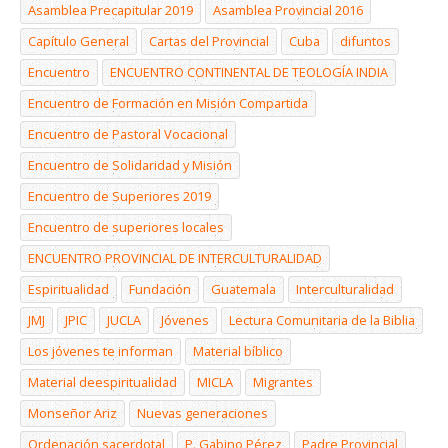
Asamblea Precapitular 2019
Asamblea Provincial 2016
Capítulo General
Cartas del Provincial
Cuba
difuntos
Encuentro
ENCUENTRO CONTINENTAL DE TEOLOGÍA INDIA
Encuentro de Formación en Misión Compartida
Encuentro de Pastoral Vocacional
Encuentro de Solidaridad y Misión
Encuentro de Superiores 2019
Encuentro de superiores locales
ENCUENTRO PROVINCIAL DE INTERCULTURALIDAD
Espiritualidad
Fundación
Guatemala
Interculturalidad
JMJ
JPIC
JUCLA
Jóvenes
Lectura Comunitaria de la Biblia
Los jóvenes te informan
Material bíblico
Material deespiritualidad
MICLA
Migrantes
Monseñor Ariz
Nuevas generaciones
Ordenación sacerdotal
P. Gabino Pérez
Padre Provincial