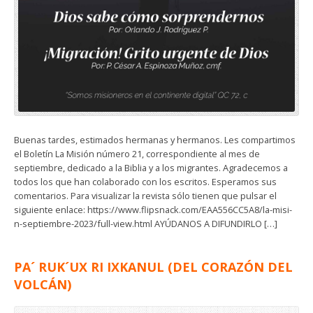
Buenas tardes, estimados hermanas y hermanos. Les compartimos
el Boletín La Misión número 21, correspondiente al mes de
septiembre, dedicado a la Biblia y a los migrantes. Agradecemos a
todos los que han colaborado con los escritos. Esperamos sus
comentarios. Para visualizar la revista sólo tienen que pulsar el
siguiente enlace: https://www.flipsnack.com/EAA556CC5A8/la-misi-
n-septiembre-2023/full-view.html AYÚDANOS A DIFUNDIRLO […]
PA´ RUK´UX RI IXKANUL (DEL CORAZÓN DEL
VOLCÁN)