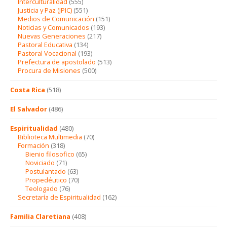
Interculturalidad
(555)
Justicia y Paz (JPIC)
(551)
Medios de Comunicación
(151)
Noticias y Comunicados
(193)
Nuevas Generaciones
(217)
Pastoral Educativa
(134)
Pastoral Vocacional
(193)
Prefectura de apostolado
(513)
Procura de Misiones
(500)
Costa Rica
(518)
El Salvador
(486)
Espiritualidad
(480)
Biblioteca Multimedia
(70)
Formación
(318)
Bienio filosofico
(65)
Noviciado
(71)
Postulantado
(63)
Propedéutico
(70)
Teologado
(76)
Secretaría de Espiritualidad
(162)
Familia Claretiana
(408)