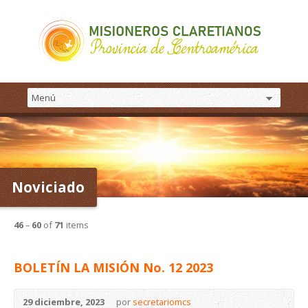
Noviciado
46
–
60
of
71
items
BOLETÍN LA MISIÓN No. 12 2023
29 diciembre, 2023
por
secretariomcs