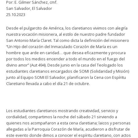
Por: E. Gilmer Sánchez, cmf.
San Salvador, El Salvador
25.10.2023
Desde el pulgarcito de América, los claretianos vivimos con alegría
nuestra vocación misionera, al estilo de nuestro padre fundador
San Antonio María Claret. Tal como dicta la definición del misionero
“Un Hijo del corazón del Inmaculado Corazón de María es un
hombre que arde en caridad… que desea eficazmente y procura
por todos los medios encender a todo el mundo en el fuego del
divino amor” (Aut 494). Desde junio en la casa del Teologado los
estudiantes claretianos encargados de SOMI (Solidaridad y Misión)
junto al Equipo SOMI El Salvador, planificaron la Cena con Espíritu
Claretiano llevada a cabo el día 21 de octubre.
Los estudiantes claretianos mostrando creatividad, servicio y
cordialidad, compartimos la noche del sábado 21 sirviendo a
quienes nos acompañaron a esta cena claretiana; laicos y personas
allegadas a la Parroquia Corazón de María, acudieron a disfrutar de
este evento donde dimos a conocer el espíritu claretiano, con actos