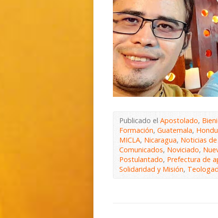
Publicado el
Apostolado
,
Bieni
Formación
,
Guatemala
,
Hondu
MICLA
,
Nicaragua
,
Noticias d
Comunicados
,
Noviciado
,
Nuev
Postulantado
,
Prefectura de 
Solidaridad y Misión
,
Teologa