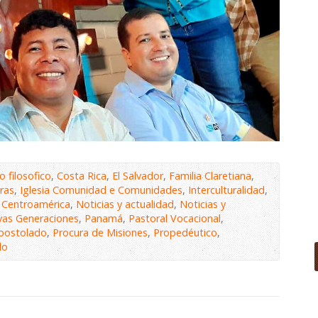
o filosofico
,
Costa Rica
,
El Salvador
,
Familia Claretiana
,
ras
,
Iglesia Comunidad e Comunidades
,
Interculturalidad
,
e Centroamérica
,
Noticias y actualidad
,
Noticias y
as Generaciones
,
Panamá
,
Pastoral Vocacional
,
apostolado
,
Procura de Misiones
,
Propedéutico
,
do