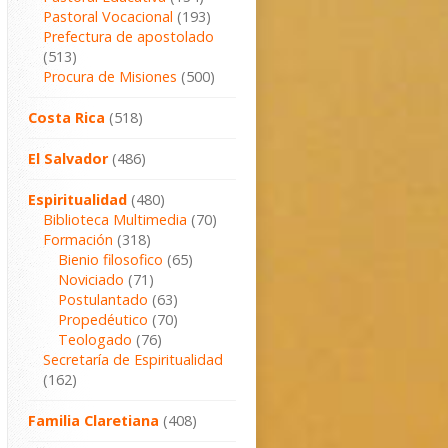
Pastoral Vocacional
(193)
Prefectura de apostolado
(513)
Procura de Misiones
(500)
Costa Rica
(518)
El Salvador
(486)
Espiritualidad
(480)
Biblioteca Multimedia
(70)
Formación
(318)
Bienio filosofico
(65)
Noviciado
(71)
Postulantado
(63)
Propedéutico
(70)
Teologado
(76)
Secretaría de Espiritualidad
(162)
Familia Claretiana
(408)