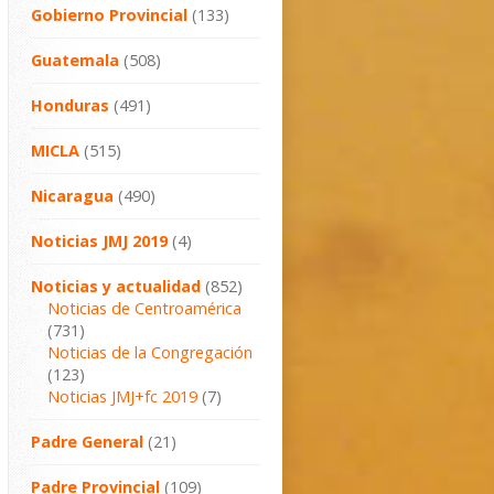
Gobierno Provincial
(133)
Guatemala
(508)
Honduras
(491)
MICLA
(515)
Nicaragua
(490)
Noticias JMJ 2019
(4)
Noticias y actualidad
(852)
Noticias de Centroamérica
(731)
Noticias de la Congregación
(123)
Noticias JMJ+fc 2019
(7)
Padre General
(21)
Padre Provincial
(109)