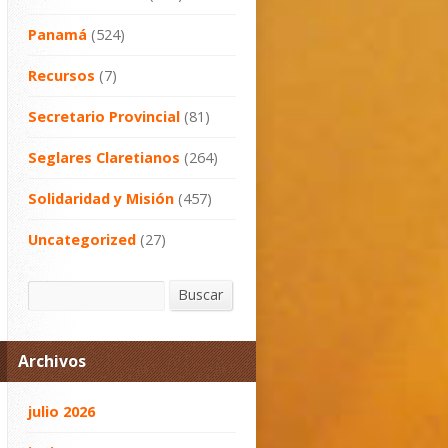
Panamá
(524)
Recursos
(7)
Secretario Provincial
(81)
Seglares Claretianos
(264)
Solidaridad y Misión
(457)
Uncategorized
(27)
Buscar
Buscar
Archivos
julio 2026