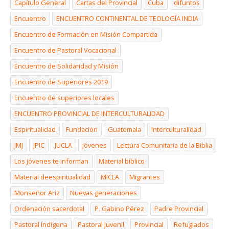
Capítulo General
Cartas del Provincial
Cuba
difuntos
Encuentro
ENCUENTRO CONTINENTAL DE TEOLOGÍA INDIA
Encuentro de Formación en Misión Compartida
Encuentro de Pastoral Vocacional
Encuentro de Solidaridad y Misión
Encuentro de Superiores 2019
Encuentro de superiores locales
ENCUENTRO PROVINCIAL DE INTERCULTURALIDAD
Espiritualidad
Fundación
Guatemala
Interculturalidad
JMJ
JPIC
JUCLA
Jóvenes
Lectura Comunitaria de la Biblia
Los jóvenes te informan
Material bíblico
Material deespiritualidad
MICLA
Migrantes
Monseñor Ariz
Nuevas generaciones
Ordenación sacerdotal
P. Gabino Pérez
Padre Provincial
Pastoral Indígena
Pastoral Juvenil
Provincial
Refugiados