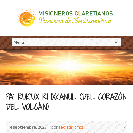
PA´ RUK´UX RI IXKANUL (DEL CORAZÓN
DEL VOLCÁN)
4 septiembre, 2023
por
secretariomcs