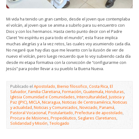
Mi vida ha tenido un gran cambio, desde el joven que contemplaba
el volcán, al joven que se anima a subirlo para su encuentro con
Dios y con los hermanos. Hasta cierto punto decir con el Padre
Claret “mi espíritu es para todo el mundo”, esta frase implica
muchas alegrías y a la vez retos, las cuales voy asumiendo cada día.
No negaré que hay días que me levanto con la ilusión de ver de
nuevo el volcán, pero luego recuerdo que lo voy subiendo cada día
desde mi etapa formativa con la convicción de “configurarme con
Jesús” para poder llevar a su pueblo la Buena Nueva.
Publicado el
Apostolado
,
Bienio filosofico
,
Costa Rica
,
El
Salvador
,
Familia Claretiana
,
Formación
,
Guatemala
,
Honduras
,
Iglesia Comunidad e Comunidades
,
Interculturalidad
,
Justicia y
Paz (JPIC)
,
MICLA
,
Nicaragua
,
Noticias de Centroamérica
,
Noticias
y actualidad
,
Noticias y Comunicados
,
Noviciado
,
Panamá
,
Pastoral Vocacional
,
Postulantado
,
Prefectura de apostolado
,
Procura de Misiones
,
Propedéutico
,
Seglares Claretianos
,
Solidaridad y Misión
,
Teologado