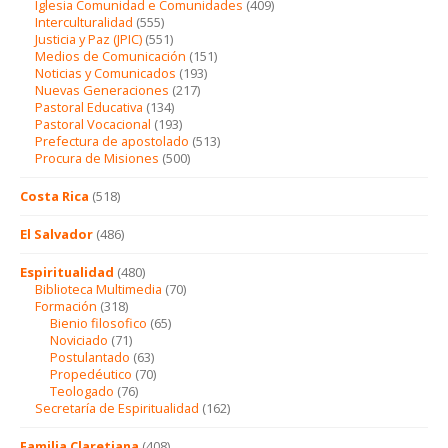
Iglesia Comunidad e Comunidades
(409)
Interculturalidad
(555)
Justicia y Paz (JPIC)
(551)
Medios de Comunicación
(151)
Noticias y Comunicados
(193)
Nuevas Generaciones
(217)
Pastoral Educativa
(134)
Pastoral Vocacional
(193)
Prefectura de apostolado
(513)
Procura de Misiones
(500)
Costa Rica
(518)
El Salvador
(486)
Espiritualidad
(480)
Biblioteca Multimedia
(70)
Formación
(318)
Bienio filosofico
(65)
Noviciado
(71)
Postulantado
(63)
Propedéutico
(70)
Teologado
(76)
Secretaría de Espiritualidad
(162)
Familia Claretiana
(408)