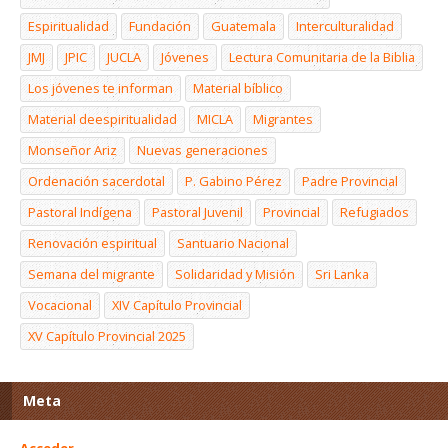
Espiritualidad
Fundación
Guatemala
Interculturalidad
JMJ
JPIC
JUCLA
Jóvenes
Lectura Comunitaria de la Biblia
Los jóvenes te informan
Material bíblico
Material deespiritualidad
MICLA
Migrantes
Monseñor Ariz
Nuevas generaciones
Ordenación sacerdotal
P. Gabino Pérez
Padre Provincial
Pastoral Indígena
Pastoral Juvenil
Provincial
Refugiados
Renovación espiritual
Santuario Nacional
Semana del migrante
Solidaridad y Misión
Sri Lanka
Vocacional
XIV Capítulo Provincial
XV Capítulo Provincial 2025
Meta