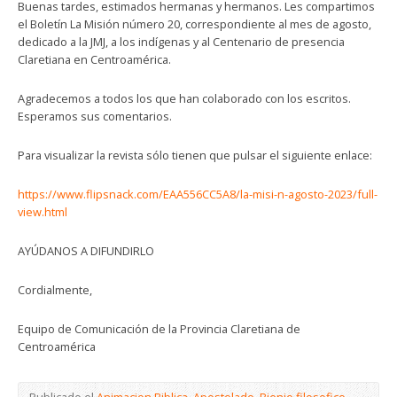
Buenas tardes, estimados hermanas y hermanos. Les compartimos
el Boletín La Misión número 20, correspondiente al mes de agosto,
dedicado a la JMJ, a los indígenas y al Centenario de presencia
Claretiana en Centroamérica.
Agradecemos a todos los que han colaborado con los escritos.
Esperamos sus comentarios.
Para visualizar la revista sólo tienen que pulsar el siguiente enlace:
https://www.flipsnack.com/EAA556CC5A8/la-misi-n-agosto-2023/full-
view.html
AYÚDANOS A DIFUNDIRLO
Cordialmente,
Equipo de Comunicación de la Provincia Claretiana de
Centroamérica
Publicado el
Animacion Biblica
,
Apostolado
,
Bienio filosofico
,