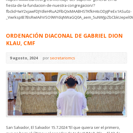
fiesta-de-la-fundacion-de-nuestra-congregacion/?
fbclid=IwY2xjawFDJYdleHRuA2FlbQIxMAABHSTKfkH4sODjiJPeEx1ASu0z-
_VwrkspIB7BsRwIAihVSO9WYdqNWaGQ0A_aem_5uNWJpZbCbkUepel0
ORDENACIÓN DIACONAL DE GABRIEL DION
KLAU, CMF
9 agosto, 2024
por
secretariomcs
San Salvador, El Salvador 15.7.2024 “El que quiera ser el primero,