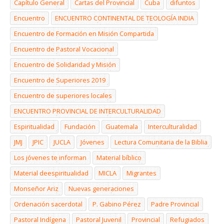
Capítulo General
Cartas del Provincial
Cuba
difuntos
Encuentro
ENCUENTRO CONTINENTAL DE TEOLOGÍA INDIA
Encuentro de Formación en Misión Compartida
Encuentro de Pastoral Vocacional
Encuentro de Solidaridad y Misión
Encuentro de Superiores 2019
Encuentro de superiores locales
ENCUENTRO PROVINCIAL DE INTERCULTURALIDAD
Espiritualidad
Fundación
Guatemala
Interculturalidad
JMJ
JPIC
JUCLA
Jóvenes
Lectura Comunitaria de la Biblia
Los jóvenes te informan
Material bíblico
Material deespiritualidad
MICLA
Migrantes
Monseñor Ariz
Nuevas generaciones
Ordenación sacerdotal
P. Gabino Pérez
Padre Provincial
Pastoral Indígena
Pastoral Juvenil
Provincial
Refugiados