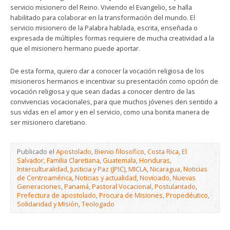
servicio misionero del Reino. Viviendo el Evangelio, se halla
habilitado para colaborar en la transformación del mundo. El
servicio misionero de la Palabra hablada, escrita, enseñada o
expresada de múltiples formas requiere de mucha creatividad a la
que el misionero hermano puede aportar.
De esta forma, quiero dar a conocer la vocación religiosa de los
misioneros hermanos e incentivar su presentación como opción de
vocación religiosa y que sean dadas a conocer dentro de las
convivencias vocacionales, para que muchos jóvenes den sentido a
sus vidas en el amor y en el servicio, como una bonita manera de
ser misionero claretiano.
Publicado el
Apostolado
,
Bienio filosofico
,
Costa Rica
,
El
Salvador
,
Familia Claretiana
,
Guatemala
,
Honduras
,
Interculturalidad
,
Justicia y Paz (JPIC)
,
MICLA
,
Nicaragua
,
Noticias
de Centroamérica
,
Noticias y actualidad
,
Noviciado
,
Nuevas
Generaciones
,
Panamá
,
Pastoral Vocacional
,
Postulantado
,
Prefectura de apostolado
,
Procura de Misiones
,
Propedéutico
,
Solidaridad y Misión
,
Teologado