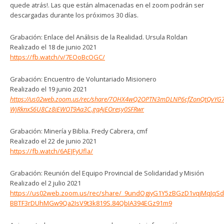
quede atrás!. Las que están almacenadas en el zoom podrán ser
descargadas durante los próximos 30 días.
Grabación: Enlace del Análisis de la Realidad. Ursula Roldan
Realizado el 18 de junio 2021
https://fb.watch/v/7EOoBcOGC/
Grabación: Encuentro de Voluntariado Misionero
Realizado el 19 junio 2021
https://us02web.zoom.us/rec/share/7OHX4wQ2OPTN3mDLNP6cfZonQtQvYG
WjRknxS6U8Cz8iEWOT9Aa3C.gqAjEOresy0SFRwr
Grabación: Minería y Biblia. Fredy Cabrera, cmf
Realizado el 22 de junio 2021
https://fb.watch/6AEJFyUfla/
Grabación: Reunión del Equipo Provincial de Solidaridad y Misión
Realizado el 2 julio 2021
https://us02web.zoom.us/rec/share/_9undOgjyG1Y5zBGzD1vqjMqJqSd
BBTF3rDUhMGw9Qa2IsV9t3k819S.84QbIA394EGz91m9