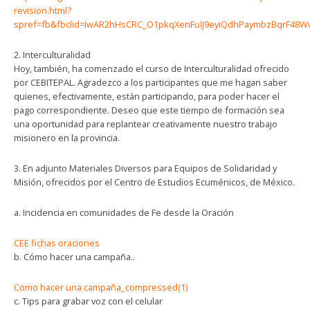
revision.html?
spref=fb&fbclid=IwAR2hHsCRC_O1pkqXenFuIJ9eyiQdhPaymbzBqrF48W
2. Interculturalidad
Hoy, también, ha comenzado el curso de Interculturalidad ofrecido
por CEBITEPAL. Agradezco a los participantes que me hagan saber
quienes, efectivamente, están participando, para poder hacer el
pago correspondiente. Deseo que este tiempo de formación sea
una oportunidad para replantear creativamente nuestro trabajo
misionero en la provincia.
3. En adjunto Materiales Diversos para Equipos de Solidaridad y
Misión, ofrecidos por el Centro de Estudios Ecuménicos, de México.
a. Incidencia en comunidades de Fe desde la Oración
CEE fichas oraciones
b. Cómo hacer una campaña..
Como hacer una campaña_compressed(1)
c. Tips para grabar voz con el celular