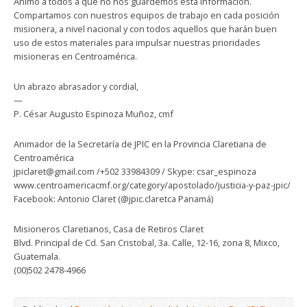
Animo a todos a que no nos guardemos esta información.
Compartamos con nuestros equipos de trabajo en cada posición
misionera, a nivel nacional y con todos aquellos que harán buen
uso de estos materiales para impulsar nuestras prioridades
misioneras en Centroamérica.
Un abrazo abrasador y cordial,
—
P. César Augusto Espinoza Muñoz, cmf
Animador de la Secretaría de JPIC en la Provincia Claretiana de
Centroamérica
jpiclaret@gmail.com /+502 33984309 / Skype: csar_espinoza
www.centroamericacmf.org/category/apostolado/justicia-y-paz-jpic/
Facebook: Antonio Claret (@jpic.claretca Panamá)
Misioneros Claretianos, Casa de Retiros Claret
Blvd. Principal de Cd. San Cristobal, 3a. Calle, 12-16, zona 8, Mixco,
Guatemala.
(00)502 2478-4966