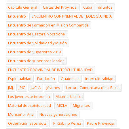
Capítulo General
Cartas del Provincial
Cuba
difuntos
Encuentro
ENCUENTRO CONTINENTAL DE TEOLOGÍA INDIA
Encuentro de Formación en Misión Compartida
Encuentro de Pastoral Vocacional
Encuentro de Solidaridad y Misión
Encuentro de Superiores 2019
Encuentro de superiores locales
ENCUENTRO PROVINCIAL DE INTERCULTURALIDAD
Espiritualidad
Fundación
Guatemala
Interculturalidad
JMJ
JPIC
JUCLA
Jóvenes
Lectura Comunitaria de la Biblia
Los jóvenes te informan
Material bíblico
Material deespiritualidad
MICLA
Migrantes
Monseñor Ariz
Nuevas generaciones
Ordenación sacerdotal
P. Gabino Pérez
Padre Provincial