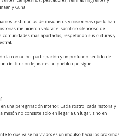
abitantes: campesinos, pescadores, familias migrantes y
unaan y Guna.
hamos testimonios de misioneros y misioneras que lo han
storias me hicieron valorar el sacrificio silencioso de
as comunidades más apartadas, respetando sus culturas y
stral.
o la comunión, participación y un profundo sentido de
es una institución lejana: es un pueblo que sigue
í
en una peregrinación interior. Cada rostro, cada historia y
 misión no consiste solo en llegar a un lugar, sino en
nte lo que ya se ha vivido; es un impulso hacia los próximos