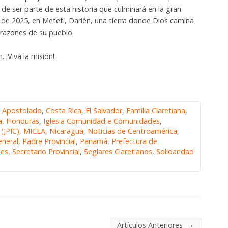
 de ser parte de esta historia que culminará en la gran
 de 2025, en Metetí, Darién, una tierra donde Dios camina
orazones de su pueblo.
. ¡Viva la misión!
,
Apostolado
,
Costa Rica
,
El Salvador
,
Familia Claretiana
,
a
,
Honduras
,
Iglesia Comunidad e Comunidades
,
 (JPIC)
,
MICLA
,
Nicaragua
,
Noticias de Centroamérica
,
eneral
,
Padre Provincial
,
Panamá
,
Prefectura de
nes
,
Secretario Provincial
,
Seglares Claretianos
,
Solidaridad
→
Artículos Anteriores