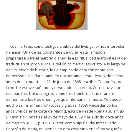
Los mártires, como testigos creíbles del Evangelio, nos interpelan
y animan. Una de las constantes de quien está llamado a
prepararse para el martirio o a vivir la espiritualidad martirial es la de
traducir en su propia vida la del único mártir: Jesucristo. A lo largo de
dos milenios de historia, los ejemplos de esta constante son
numerosos. En Claret también encontramos este deseo, dos años
antes de su muerte, el 22 de junio de 1868, escribe: “Después, toda
la noche estuve soñando y deseando el martirio. Con la luz vi que
estaban tres bultos negros, como tres hombres, que eran tres
demonios o los tres enemigos que intentan mi muerte. Yo deseo
mucho sufrir el martirio” (Luces y gracias, 1868). Recordando los
años vividos en la corte de Madrid, escribe desde Roma a su amigo
D. Dionisio González el 26 de mayo de 1869: “He sufrido doce años
de martirio” (EC, II, p. 1391). Claret, como hijo fiel del Inmaculado
Corazón de María, no piensa en otra cosa sino en “cómo seguirá e