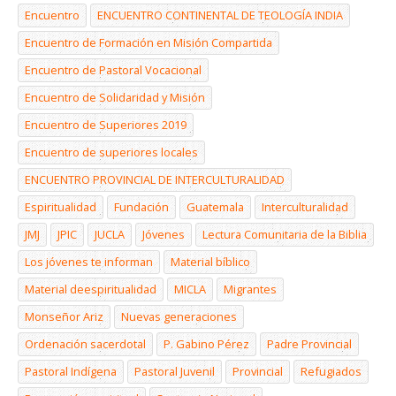
Encuentro
ENCUENTRO CONTINENTAL DE TEOLOGÍA INDIA
Encuentro de Formación en Misión Compartida
Encuentro de Pastoral Vocacional
Encuentro de Solidaridad y Misión
Encuentro de Superiores 2019
Encuentro de superiores locales
ENCUENTRO PROVINCIAL DE INTERCULTURALIDAD
Espiritualidad
Fundación
Guatemala
Interculturalidad
JMJ
JPIC
JUCLA
Jóvenes
Lectura Comunitaria de la Biblia
Los jóvenes te informan
Material bíblico
Material deespiritualidad
MICLA
Migrantes
Monseñor Ariz
Nuevas generaciones
Ordenación sacerdotal
P. Gabino Pérez
Padre Provincial
Pastoral Indígena
Pastoral Juvenil
Provincial
Refugiados