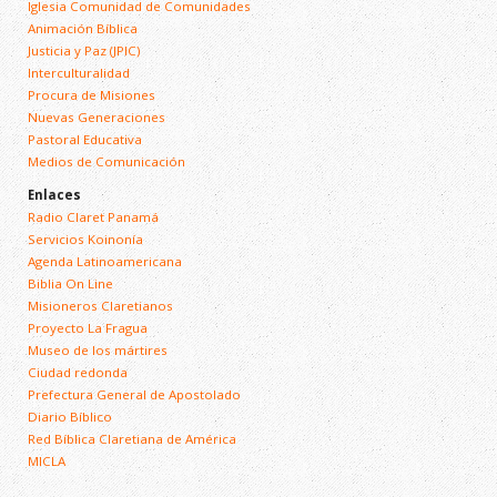
Iglesia Comunidad de Comunidades
Animación Bíblica
Justicia y Paz (JPIC)
Interculturalidad
Procura de Misiones
Nuevas Generaciones
Pastoral Educativa
Medios de Comunicación
Enlaces
Radio Claret Panamá
Servicios Koinonía
Agenda Latinoamericana
Biblia On Line
Misioneros Claretianos
Proyecto La Fragua
Museo de los mártires
Ciudad redonda
Prefectura General de Apostolado
Diario Bíblico
Red Bíblica Claretiana de América
MICLA