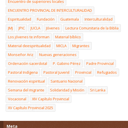
Encuentro de superiores locales
ENCUENTRO PROVINCIAL DE INTERCULTURALIDAD
Espiritualidad
Fundación
Guatemala
Interculturalidad
JMJ
JPIC
JUCLA
Jóvenes
Lectura Comunitaria de la Biblia
Los jóvenes te informan
Material bíblico
Material deespiritualidad
MICLA
Migrantes
Monseñor Ariz
Nuevas generaciones
Ordenación sacerdotal
P. Gabino Pérez
Padre Provincial
Pastoral Indígena
Pastoral Juvenil
Provincial
Refugiados
Renovación espiritual
Santuario Nacional
Semana del migrante
Solidaridad y Misión
Sri Lanka
Vocacional
XIV Capítulo Provincial
XV Capítulo Provincial 2025
Meta