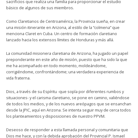
sacrificios que realiza una familia para proporcionar el estudio
básico de algunos de sus miembros.
Como Claretianos de Centroamérica, la Provincia sueña, en crear
una misión itinerante en Arizona, al estilo de la “colmena” que
menciona Claret en Cuba. Un centro de formación claretiano
lanzado hacia los extensos límites de Honduras y más allá.
La comunidad misionera claretiana de Arizona, ha jugado un papel
preponderante en este año de misión, puesto que ha sido la que
me ha acompañado en todo momento, moldeándome,
corrigiéndome, confrontándome; una verdadera experiencia de
vida fraterna.
Dios, a través de su Espíritu -que sopla por diferentes rumbos y
situaciones- y el carisma claretiano, se pone en camino, valiéndose
de todos los medios, y de los nuevos areópagos que se ensanchan
desde la JPIC, aquí en Arizona. Se intenta seguir muy de cerca todos
los planteamientos y disposiciones de nuestro PPVM.
Deseoso de responder a esta llamada personal y comunitaria que
Dios me hace, y con la debida aprobación del Provincial P. Ismael