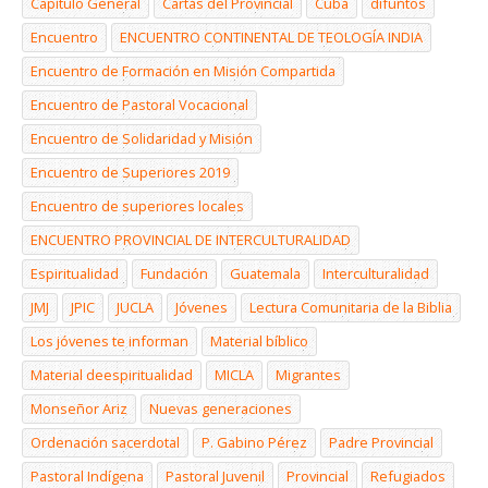
Capítulo General
Cartas del Provincial
Cuba
difuntos
Encuentro
ENCUENTRO CONTINENTAL DE TEOLOGÍA INDIA
Encuentro de Formación en Misión Compartida
Encuentro de Pastoral Vocacional
Encuentro de Solidaridad y Misión
Encuentro de Superiores 2019
Encuentro de superiores locales
ENCUENTRO PROVINCIAL DE INTERCULTURALIDAD
Espiritualidad
Fundación
Guatemala
Interculturalidad
JMJ
JPIC
JUCLA
Jóvenes
Lectura Comunitaria de la Biblia
Los jóvenes te informan
Material bíblico
Material deespiritualidad
MICLA
Migrantes
Monseñor Ariz
Nuevas generaciones
Ordenación sacerdotal
P. Gabino Pérez
Padre Provincial
Pastoral Indígena
Pastoral Juvenil
Provincial
Refugiados