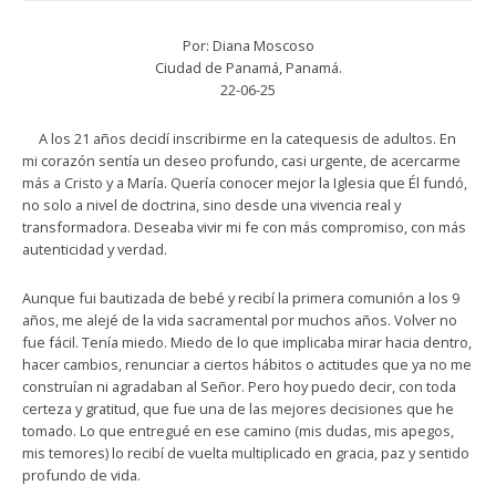
Por: Diana Moscoso
Ciudad de Panamá, Panamá.
22-06-25
A los 21 años decidí inscribirme en la catequesis de adultos. En
mi corazón sentía un deseo profundo, casi urgente, de acercarme
más a Cristo y a María. Quería conocer mejor la Iglesia que Él fundó,
no solo a nivel de doctrina, sino desde una vivencia real y
transformadora. Deseaba vivir mi fe con más compromiso, con más
autenticidad y verdad.
Aunque fui bautizada de bebé y recibí la primera comunión a los 9
años, me alejé de la vida sacramental por muchos años. Volver no
fue fácil. Tenía miedo. Miedo de lo que implicaba mirar hacia dentro,
hacer cambios, renunciar a ciertos hábitos o actitudes que ya no me
construían ni agradaban al Señor. Pero hoy puedo decir, con toda
certeza y gratitud, que fue una de las mejores decisiones que he
tomado. Lo que entregué en ese camino (mis dudas, mis apegos,
mis temores) lo recibí de vuelta multiplicado en gracia, paz y sentido
profundo de vida.