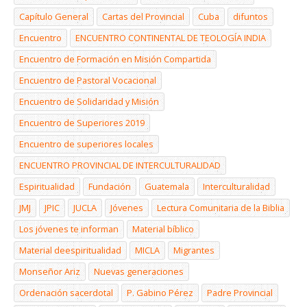
Capítulo General
Cartas del Provincial
Cuba
difuntos
Encuentro
ENCUENTRO CONTINENTAL DE TEOLOGÍA INDIA
Encuentro de Formación en Misión Compartida
Encuentro de Pastoral Vocacional
Encuentro de Solidaridad y Misión
Encuentro de Superiores 2019
Encuentro de superiores locales
ENCUENTRO PROVINCIAL DE INTERCULTURALIDAD
Espiritualidad
Fundación
Guatemala
Interculturalidad
JMJ
JPIC
JUCLA
Jóvenes
Lectura Comunitaria de la Biblia
Los jóvenes te informan
Material bíblico
Material deespiritualidad
MICLA
Migrantes
Monseñor Ariz
Nuevas generaciones
Ordenación sacerdotal
P. Gabino Pérez
Padre Provincial