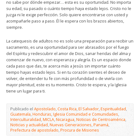
no sabe por dónde empezar… esta es su oportunidad. No importa
su edad, su pasado o cuánto tiempo haya estado lejos. Cristo no le
juzga ni le exige perfección. Solo quiere encontrarse con usted y
acompañarle paso a paso. Él le espera con los brazos abiertos,
siempre.
La catequesis de adultos no es solo una preparación para recibir un
sacramento, es una oportunidad para ser abrasados por el fuego
del Espíritu y redescubrir el amor de Dios, sanar heridas del alma y
comenzar de nuevo, con esperanza y alegría. Es un espacio donde
cada paso que das, te acerca más a Jesús sin importar cuánto
tiempo hayas estado lejos. Si en tu corazón sientes el deseo de
volver, de entender tu fe con más profundidad o de vivirla con
mayor plenitud, este es tu momento. Cristo te espera, y la Iglesia
tiene un lugar para ti.
Publicado el
Apostolado
,
Costa Rica
,
El Salvador
,
Espiritualidad
,
Guatemala
,
Honduras
,
Iglesia Comunidad e Comunidades
,
Interculturalidad
,
MICLA
,
Nicaragua
,
Noticias de Centroamérica
,
Noticias y actualidad
,
Nuevas Generaciones
,
Panamá
,
Prefectura de apostolado
,
Procura de Misiones