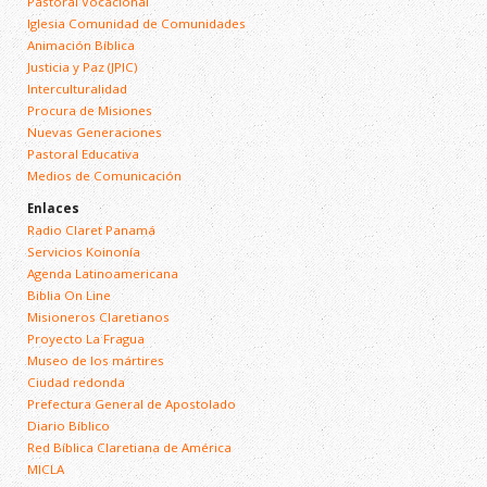
Pastoral Vocacional
Iglesia Comunidad de Comunidades
Animación Bíblica
Justicia y Paz (JPIC)
Interculturalidad
Procura de Misiones
Nuevas Generaciones
Pastoral Educativa
Medios de Comunicación
Enlaces
Radio Claret Panamá
Servicios Koinonía
Agenda Latinoamericana
Biblia On Line
Misioneros Claretianos
Proyecto La Fragua
Museo de los mártires
Ciudad redonda
Prefectura General de Apostolado
Diario Bíblico
Red Bíblica Claretiana de América
MICLA