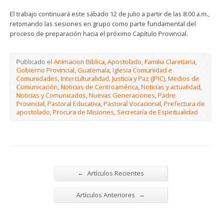
El trabajo continuará este sábado 12 de julio a partir de las 8:00 a.m.,
retomando las sesiones en grupo como parte fundamental del
proceso de preparación hacia el próximo Capítulo Provincial.
Publicado el
Animacion Biblica
,
Apostolado
,
Familia Claretiana
,
Gobierno Provincial
,
Guatemala
,
Iglesia Comunidad e
Comunidades
,
Interculturalidad
,
Justicia y Paz (JPIC)
,
Medios de
Comunicación
,
Noticias de Centroamérica
,
Noticias y actualidad
,
Noticias y Comunicados
,
Nuevas Generaciones
,
Padre
Provincial
,
Pastoral Educativa
,
Pastoral Vocacional
,
Prefectura de
apostolado
,
Procura de Misiones
,
Secretaría de Espiritualidad
←
Artículos Recientes
→
Artículos Anteriores