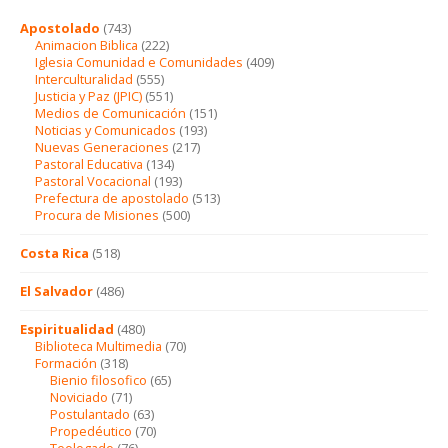
Apostolado
(743)
Animacion Biblica
(222)
Iglesia Comunidad e Comunidades
(409)
Interculturalidad
(555)
Justicia y Paz (JPIC)
(551)
Medios de Comunicación
(151)
Noticias y Comunicados
(193)
Nuevas Generaciones
(217)
Pastoral Educativa
(134)
Pastoral Vocacional
(193)
Prefectura de apostolado
(513)
Procura de Misiones
(500)
Costa Rica
(518)
El Salvador
(486)
Espiritualidad
(480)
Biblioteca Multimedia
(70)
Formación
(318)
Bienio filosofico
(65)
Noviciado
(71)
Postulantado
(63)
Propedéutico
(70)
Teologado
(76)