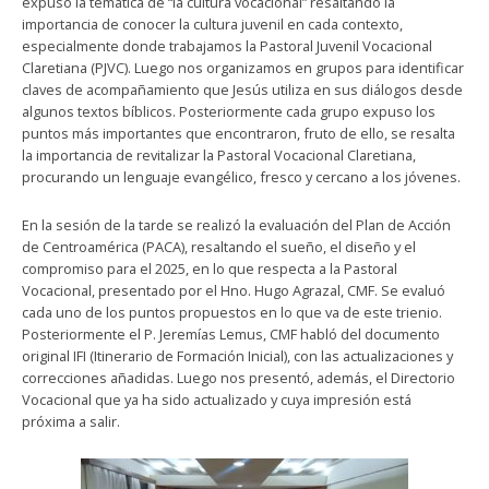
expuso la temática de “la cultura vocacional” resaltando la
importancia de conocer la cultura juvenil en cada contexto,
especialmente donde trabajamos la Pastoral Juvenil Vocacional
Claretiana (PJVC). Luego nos organizamos en grupos para identificar
claves de acompañamiento que Jesús utiliza en sus diálogos desde
algunos textos bíblicos. Posteriormente cada grupo expuso los
puntos más importantes que encontraron, fruto de ello, se resalta
la importancia de revitalizar la Pastoral Vocacional Claretiana,
procurando un lenguaje evangélico, fresco y cercano a los jóvenes.
En la sesión de la tarde se realizó la evaluación del Plan de Acción
de Centroamérica (PACA), resaltando el sueño, el diseño y el
compromiso para el 2025, en lo que respecta a la Pastoral
Vocacional, presentado por el Hno. Hugo Agrazal, CMF. Se evaluó
cada uno de los puntos propuestos en lo que va de este trienio.
Posteriormente el P. Jeremías Lemus, CMF habló del documento
original IFI (Itinerario de Formación Inicial), con las actualizaciones y
correcciones añadidas. Luego nos presentó, además, el Directorio
Vocacional que ya ha sido actualizado y cuya impresión está
próxima a salir.