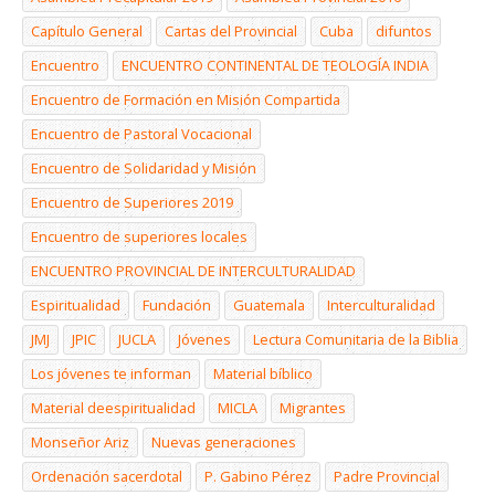
Capítulo General
Cartas del Provincial
Cuba
difuntos
Encuentro
ENCUENTRO CONTINENTAL DE TEOLOGÍA INDIA
Encuentro de Formación en Misión Compartida
Encuentro de Pastoral Vocacional
Encuentro de Solidaridad y Misión
Encuentro de Superiores 2019
Encuentro de superiores locales
ENCUENTRO PROVINCIAL DE INTERCULTURALIDAD
Espiritualidad
Fundación
Guatemala
Interculturalidad
JMJ
JPIC
JUCLA
Jóvenes
Lectura Comunitaria de la Biblia
Los jóvenes te informan
Material bíblico
Material deespiritualidad
MICLA
Migrantes
Monseñor Ariz
Nuevas generaciones
Ordenación sacerdotal
P. Gabino Pérez
Padre Provincial